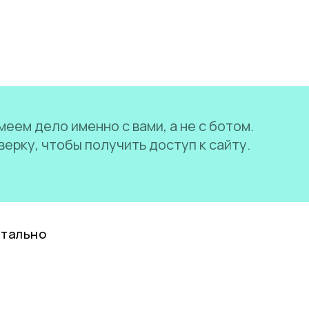
еем дело именно с вами, а не с ботом.
ерку, чтобы получить доступ к сайту.
нтально