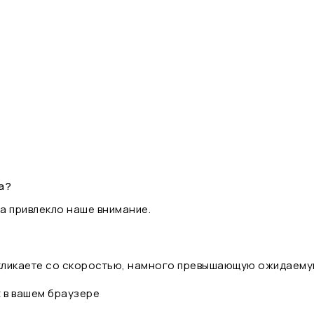
а?
а привлекло наше внимание.
 кликаете со скоростью, намного превышающую ожидаему
t в вашем браузере