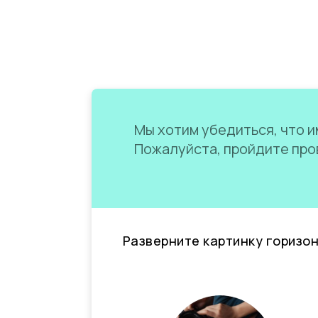
Мы хотим убедиться, что им
Пожалуйста, пройдите пров
Разверните картинку горизо