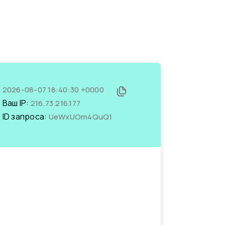
2026-08-07 18:40:30 +0000
Ваш IP:
216.73.216.177
ID запроса:
UeWxUOm4QuQ1