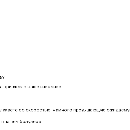
а?
а привлекло наше внимание.
 кликаете со скоростью, намного превышающую ожидаему
t в вашем браузере