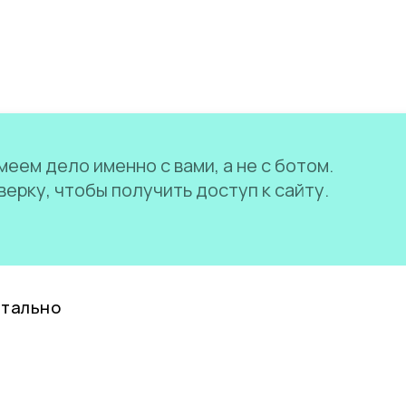
еем дело именно с вами, а не с ботом.
ерку, чтобы получить доступ к сайту.
нтально