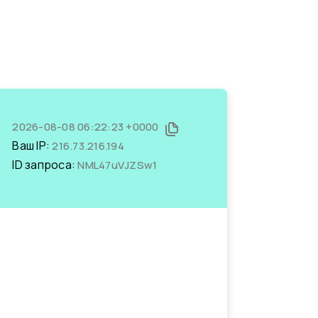
2026-08-08 06:22:23 +0000
Ваш IP:
216.73.216.194
ID запроса:
NML47uVJZSw1