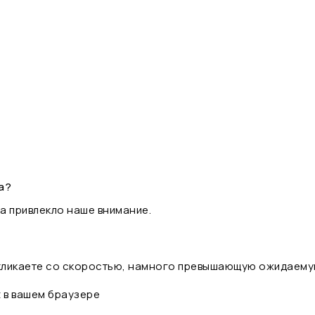
а?
а привлекло наше внимание.
 кликаете со скоростью, намного превышающую ожидаему
t в вашем браузере