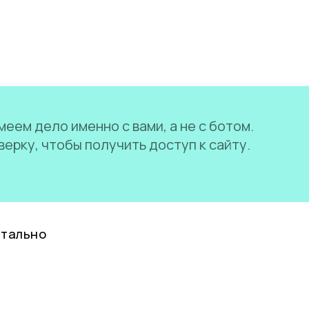
еем дело именно с вами, а не с ботом.
ерку, чтобы получить доступ к сайту.
нтально