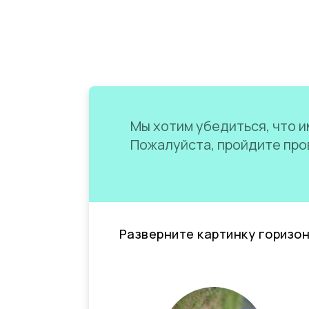
Мы хотим убедиться, что им
Пожалуйста, пройдите пров
Разверните картинку горизо