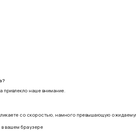
а?
а привлекло наше внимание.
 кликаете со скоростью, намного превышающую ожидаему
t в вашем браузере