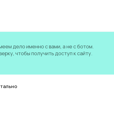
еем дело именно с вами, а не с ботом.
ерку, чтобы получить доступ к сайту.
нтально