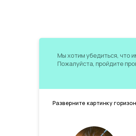
Мы хотим убедиться, что им
Пожалуйста, пройдите пров
Разверните картинку горизо