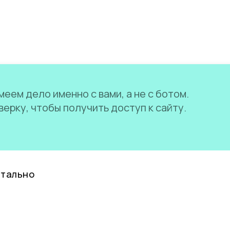
еем дело именно с вами, а не с ботом.
ерку, чтобы получить доступ к сайту.
нтально