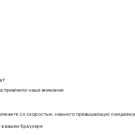
а?
а привлекло наше внимание.
 кликаете со скоростью, намного превышающую ожидаему
t в вашем браузере