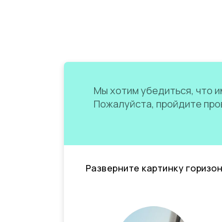
Мы хотим убедиться, что им
Пожалуйста, пройдите пров
Разверните картинку горизо