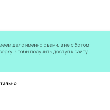
еем дело именно с вами, а не с ботом.
ерку, чтобы получить доступ к сайту.
нтально