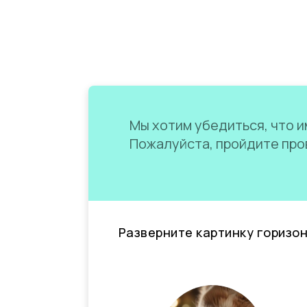
Мы хотим убедиться, что им
Пожалуйста, пройдите пров
Разверните картинку горизо