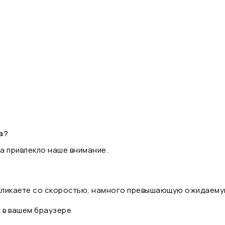
а?
а привлекло наше внимание.
 кликаете со скоростью, намного превышающую ожидаему
t в вашем браузере