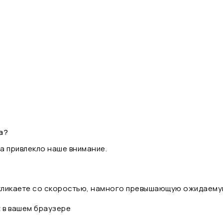
а?
а привлекло наше внимание.
 кликаете со скоростью, намного превышающую ожидаему
t в вашем браузере