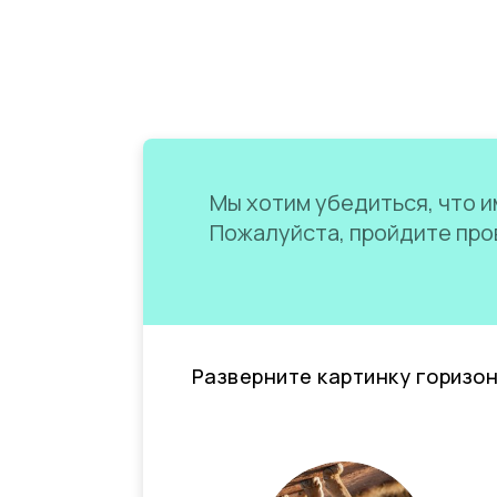
Мы хотим убедиться, что им
Пожалуйста, пройдите пров
Разверните картинку горизо