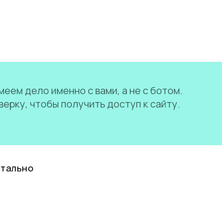
еем дело именно с вами, а не с ботом.
ерку, чтобы получить доступ к сайту.
нтально