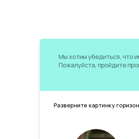
Мы хотим убедиться, что им
Пожалуйста, пройдите пров
Разверните картинку горизо