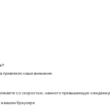
а?
а привлекло наше внимание.
 кликаете со скоростью, намного превышающую ожидаему
t в вашем браузере