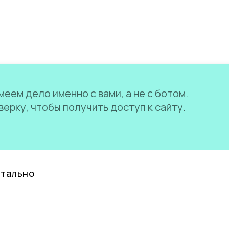
еем дело именно с вами, а не с ботом.
ерку, чтобы получить доступ к сайту.
нтально