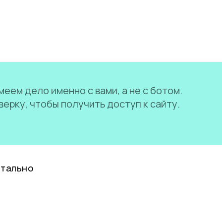
еем дело именно с вами, а не с ботом.
ерку, чтобы получить доступ к сайту.
нтально