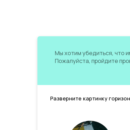
Мы хотим убедиться, что им
Пожалуйста, пройдите пров
Разверните картинку горизо