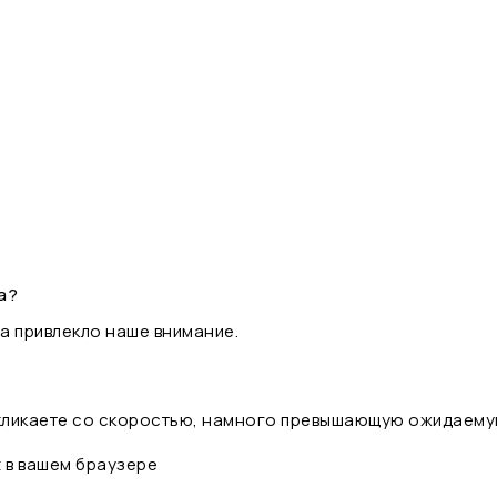
а?
а привлекло наше внимание.
 кликаете со скоростью, намного превышающую ожидаему
t в вашем браузере