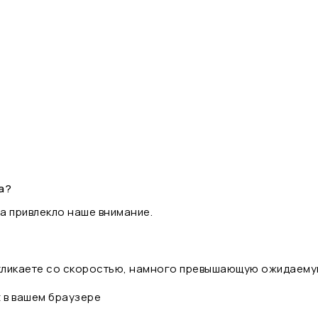
а?
а привлекло наше внимание.
 кликаете со скоростью, намного превышающую ожидаему
t в вашем браузере