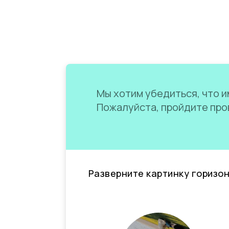
Мы хотим убедиться, что им
Пожалуйста, пройдите пров
Разверните картинку горизо