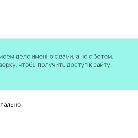
еем дело именно с вами, а не с ботом.
ерку, чтобы получить доступ к сайту.
нтально