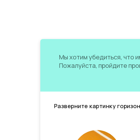
Мы хотим убедиться, что им
Пожалуйста, пройдите пров
Разверните картинку горизо