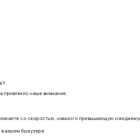
а?
а привлекло наше внимание.
 кликаете со скоростью, намного превышающую ожидаему
t в вашем браузере