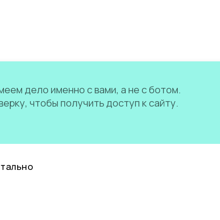
еем дело именно с вами, а не с ботом.
ерку, чтобы получить доступ к сайту.
нтально