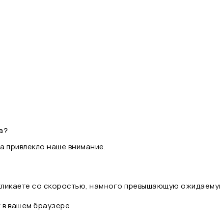
а?
а привлекло наше внимание.
 кликаете со скоростью, намного превышающую ожидаему
t в вашем браузере