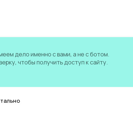
еем дело именно с вами, а не с ботом.
ерку, чтобы получить доступ к сайту.
нтально