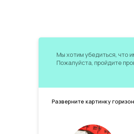
Мы хотим убедиться, что им
Пожалуйста, пройдите пров
Разверните картинку горизо