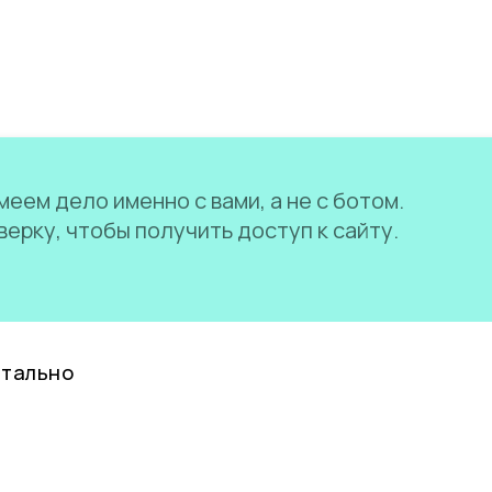
еем дело именно с вами, а не с ботом.
ерку, чтобы получить доступ к сайту.
нтально