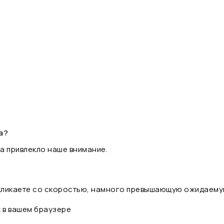
а?
а привлекло наше внимание.
 кликаете со скоростью, намного превышающую ожидаему
t в вашем браузере