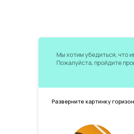
Мы хотим убедиться, что им
Пожалуйста, пройдите пров
Разверните картинку горизо