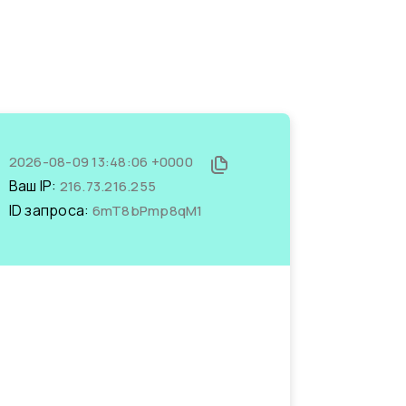
2026-08-09 13:48:06 +0000
Ваш IP:
216.73.216.255
ID запроса:
6mT8bPmp8qM1