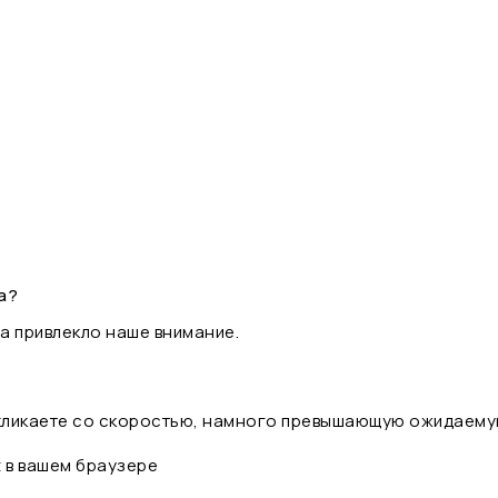
а?
а привлекло наше внимание.
 кликаете со скоростью, намного превышающую ожидаему
t в вашем браузере