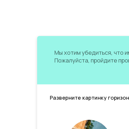
Мы хотим убедиться, что им
Пожалуйста, пройдите пров
Разверните картинку горизо