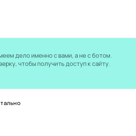
еем дело именно с вами, а не с ботом.
ерку, чтобы получить доступ к сайту.
нтально