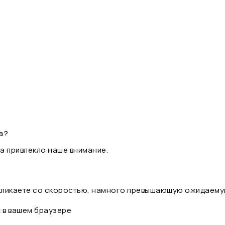
а?
а привлекло наше внимание.
 кликаете со скоростью, намного превышающую ожидаему
t в вашем браузере