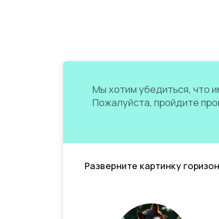
Мы хотим убедиться, что им
Пожалуйста, пройдите пров
Разверните картинку горизо