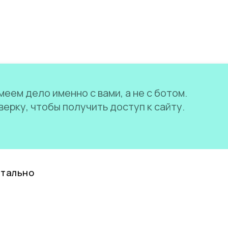
еем дело именно с вами, а не с ботом.
ерку, чтобы получить доступ к сайту.
нтально