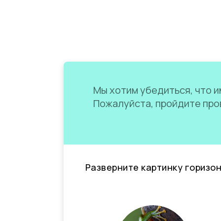
Мы хотим убедиться, что им
Пожалуйста, пройдите пров
Разверните картинку горизо