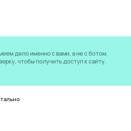
еем дело именно с вами, а не с ботом.
ерку, чтобы получить доступ к сайту.
нтально