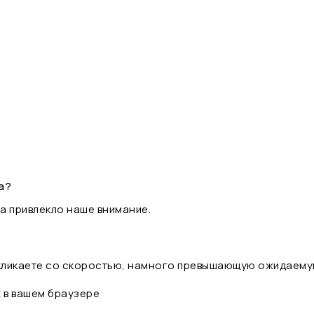
а?
а привлекло наше внимание.
 кликаете со скоростью, намного превышающую ожидаему
t в вашем браузере