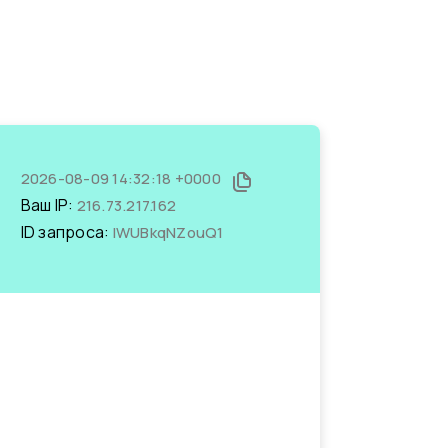
2026-08-09 14:32:18 +0000
Ваш IP:
216.73.217.162
ID запроса:
IWUBkqNZouQ1