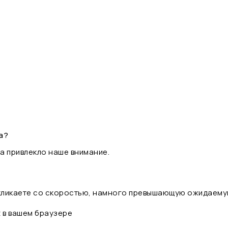
а?
а привлекло наше внимание.
 кликаете со скоростью, намного превышающую ожидаему
t в вашем браузере