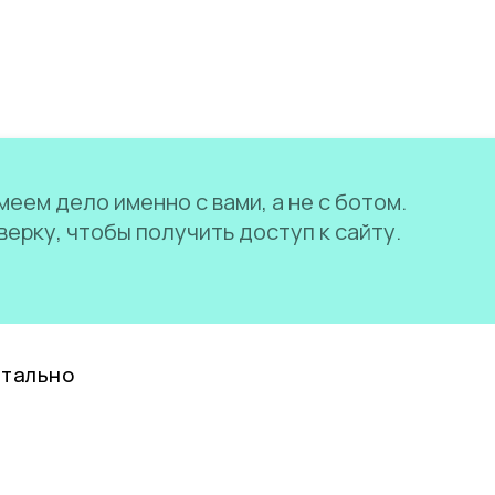
еем дело именно с вами, а не с ботом.
ерку, чтобы получить доступ к сайту.
нтально