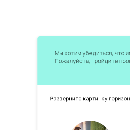
Мы хотим убедиться, что им
Пожалуйста, пройдите пров
Разверните картинку горизо