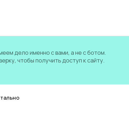
еем дело именно с вами, а не с ботом.
ерку, чтобы получить доступ к сайту.
нтально