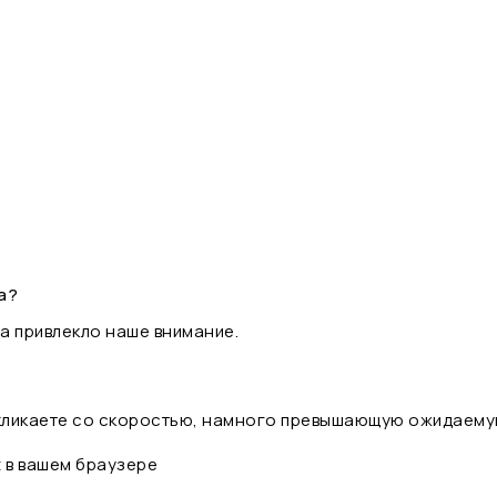
а?
а привлекло наше внимание.
 кликаете со скоростью, намного превышающую ожидаему
t в вашем браузере