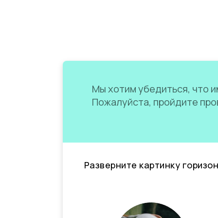
Мы хотим убедиться, что им
Пожалуйста, пройдите пров
Разверните картинку горизо