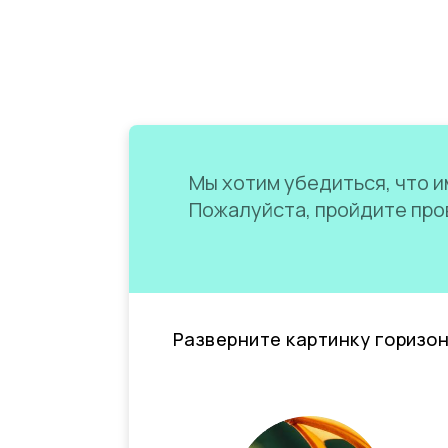
Мы хотим убедиться, что им
Пожалуйста, пройдите пров
Разверните картинку горизо