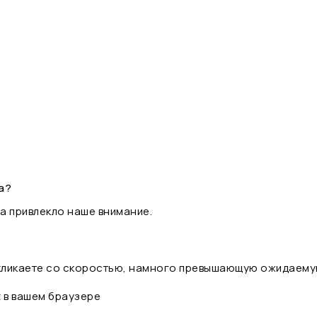
а?
а привлекло наше внимание.
 кликаете со скоростью, намного превышающую ожидаему
t в вашем браузере