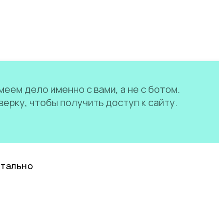
еем дело именно с вами, а не с ботом.
ерку, чтобы получить доступ к сайту.
нтально