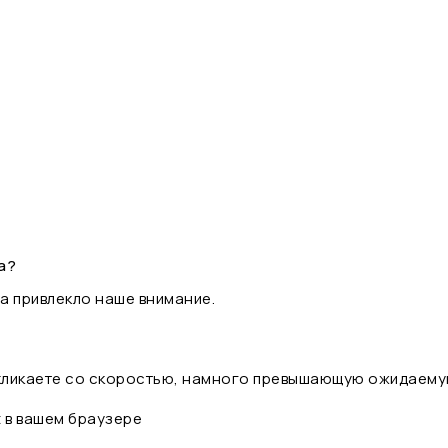
а?
а привлекло наше внимание.
 кликаете со скоростью, намного превышающую ожидаему
t в вашем браузере