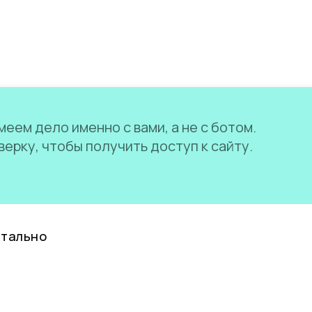
еем дело именно с вами, а не с ботом.
ерку, чтобы получить доступ к сайту.
нтально