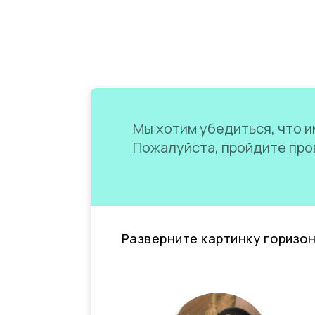
Мы хотим убедиться, что им
Пожалуйста, пройдите пров
Разверните картинку горизо