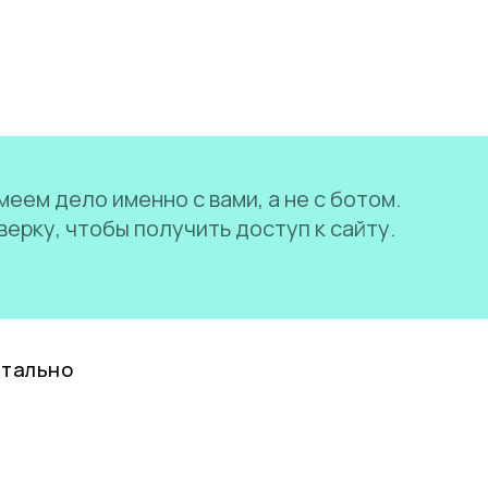
еем дело именно с вами, а не с ботом.
ерку, чтобы получить доступ к сайту.
нтально