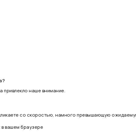
а?
а привлекло наше внимание.
 кликаете со скоростью, намного превышающую ожидаему
t в вашем браузере