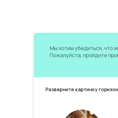
Мы хотим убедиться, что им
Пожалуйста, пройдите пров
Разверните картинку горизо