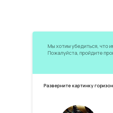
Мы хотим убедиться, что им
Пожалуйста, пройдите пров
Разверните картинку горизо