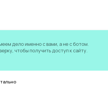
еем дело именно с вами, а не с ботом.
ерку, чтобы получить доступ к сайту.
нтально