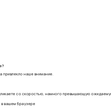
а?
а привлекло наше внимание.
 кликаете со скоростью, намного превышающую ожидаему
t в вашем браузере