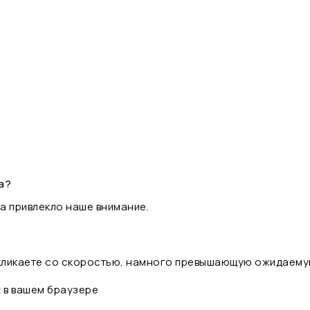
а?
а привлекло наше внимание.
 кликаете со скоростью, намного превышающую ожидаему
t в вашем браузере