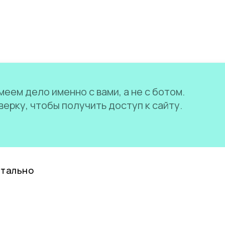
еем дело именно с вами, а не с ботом.
ерку, чтобы получить доступ к сайту.
нтально