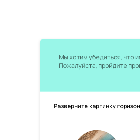
Мы хотим убедиться, что им
Пожалуйста, пройдите пров
Разверните картинку горизо