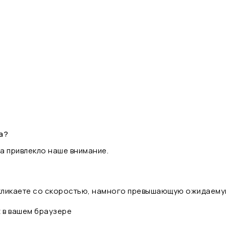
а?
а привлекло наше внимание.
 кликаете со скоростью, намного превышающую ожидаему
t в вашем браузере