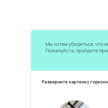
Мы хотим убедиться, что им
Пожалуйста, пройдите пров
Разверните картинку горизо