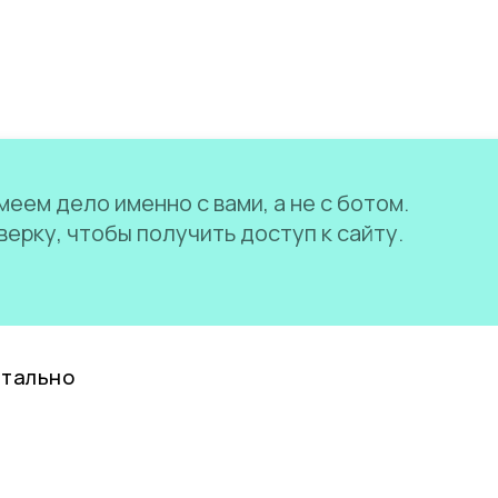
еем дело именно с вами, а не с ботом.
ерку, чтобы получить доступ к сайту.
нтально