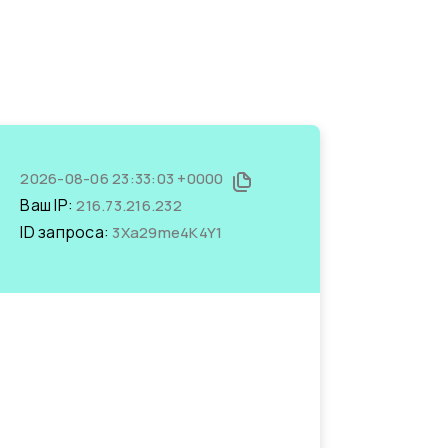
2026-08-06 23:33:03 +0000
Ваш IP:
216.73.216.232
ID запроса:
3Xa29me4K4Y1