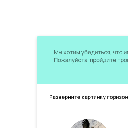
Мы хотим убедиться, что им
Пожалуйста, пройдите пров
Разверните картинку горизо