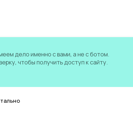
еем дело именно с вами, а не с ботом.
ерку, чтобы получить доступ к сайту.
нтально