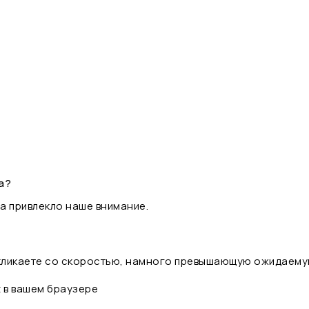
а?
а привлекло наше внимание.
 кликаете со скоростью, намного превышающую ожидаему
t в вашем браузере