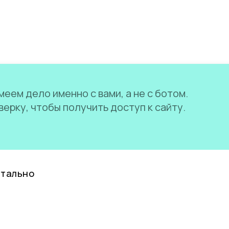
еем дело именно с вами, а не с ботом.
ерку, чтобы получить доступ к сайту.
нтально