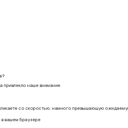
а?
а привлекло наше внимание.
 кликаете со скоростью, намного превышающую ожидаему
t в вашем браузере