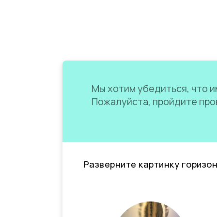
Мы хотим убедиться, что им
Пожалуйста, пройдите пров
Разверните картинку горизо