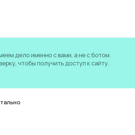
еем дело именно с вами, а не с ботом.
ерку, чтобы получить доступ к сайту.
нтально