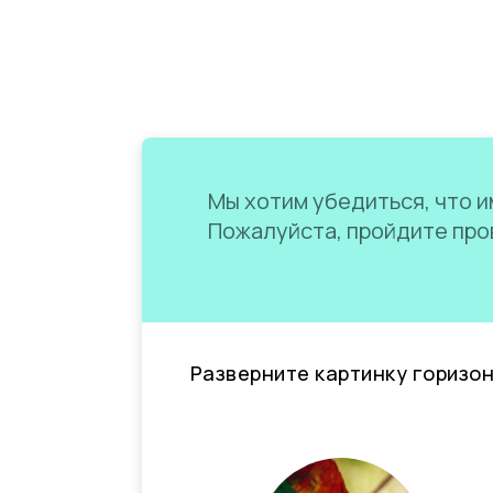
Мы хотим убедиться, что им
Пожалуйста, пройдите пров
Разверните картинку горизо