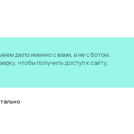
еем дело именно с вами, а не с ботом.
ерку, чтобы получить доступ к сайту.
нтально