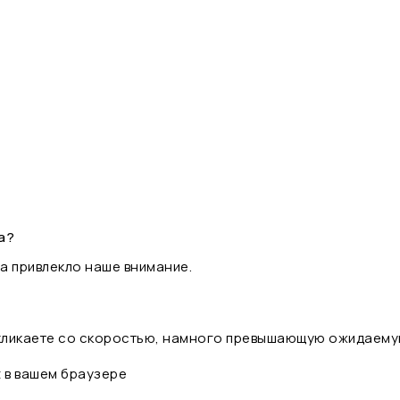
а?
а привлекло наше внимание.
 кликаете со скоростью, намного превышающую ожидаему
t в вашем браузере