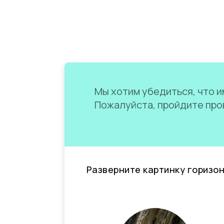
Мы хотим убедиться, что им
Пожалуйста, пройдите пров
Разверните картинку горизо