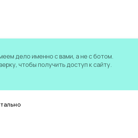
еем дело именно с вами, а не с ботом.
ерку, чтобы получить доступ к сайту.
нтально