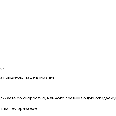
а?
а привлекло наше внимание.
 кликаете со скоростью, намного превышающую ожидаему
t в вашем браузере