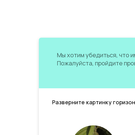
Мы хотим убедиться, что им
Пожалуйста, пройдите пров
Разверните картинку горизо