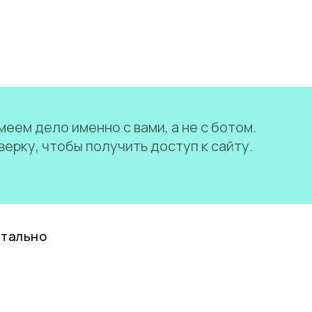
еем дело именно с вами, а не с ботом.
ерку, чтобы получить доступ к сайту.
нтально