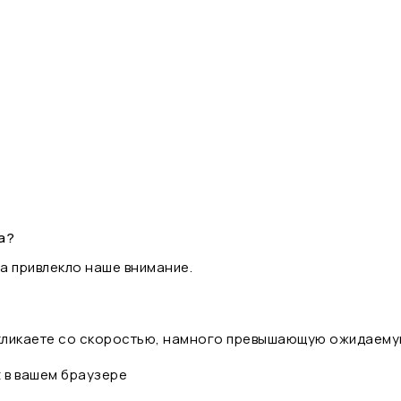
а?
а привлекло наше внимание.
 кликаете со скоростью, намного превышающую ожидаему
t в вашем браузере