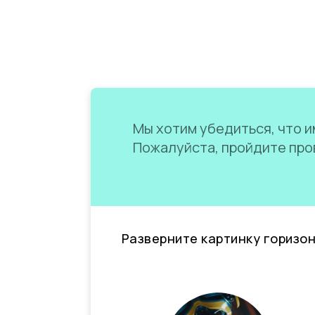
Мы хотим убедиться, что им
Пожалуйста, пройдите пров
Разверните картинку горизо