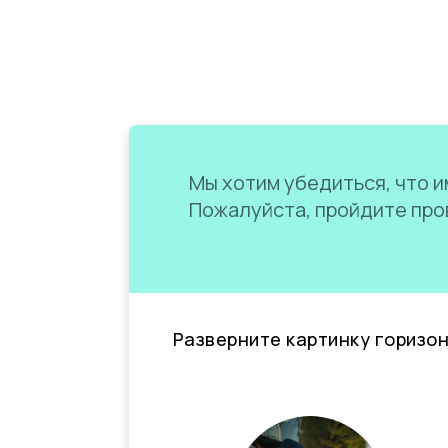
Мы хотим убедиться, что им
Пожалуйста, пройдите пров
Разверните картинку горизо