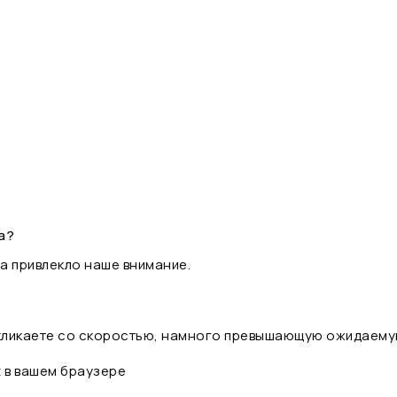
а?
а привлекло наше внимание.
 кликаете со скоростью, намного превышающую ожидаему
t в вашем браузере