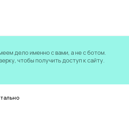
еем дело именно с вами, а не с ботом.
ерку, чтобы получить доступ к сайту.
нтально