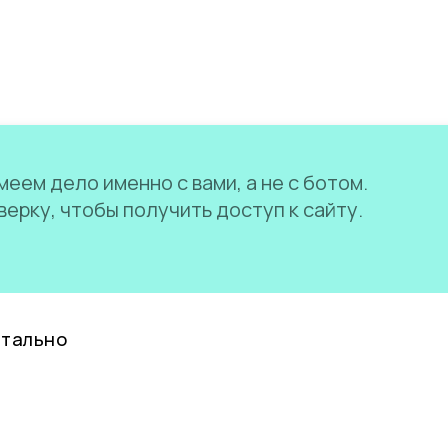
еем дело именно с вами, а не с ботом.
ерку, чтобы получить доступ к сайту.
нтально