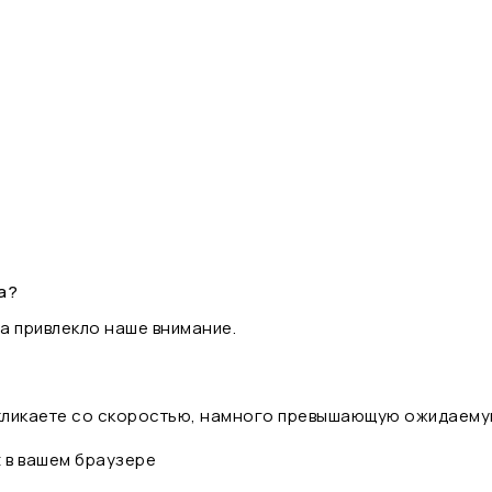
а?
а привлекло наше внимание.
 кликаете со скоростью, намного превышающую ожидаему
t в вашем браузере