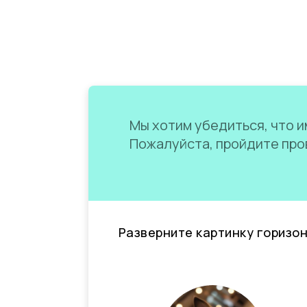
Мы хотим убедиться, что им
Пожалуйста, пройдите пров
Разверните картинку горизо