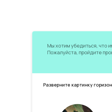
Мы хотим убедиться, что им
Пожалуйста, пройдите пров
Разверните картинку горизо