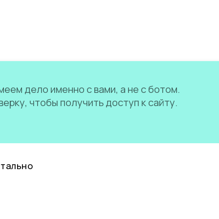
еем дело именно с вами, а не с ботом.
ерку, чтобы получить доступ к сайту.
нтально