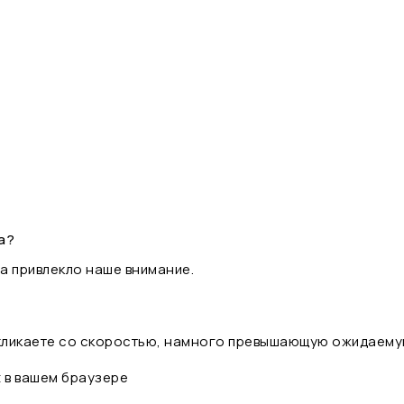
а?
а привлекло наше внимание.
 кликаете со скоростью, намного превышающую ожидаему
t в вашем браузере