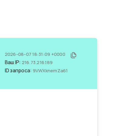
2026-08-07 18:31:09 +0000
Ваш IP:
216.73.216.189
ID запроса:
9VWXknemZa61