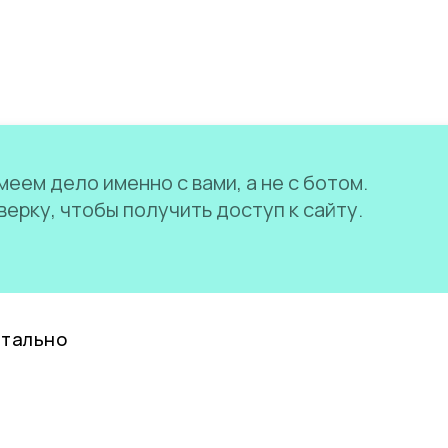
еем дело именно с вами, а не с ботом.
ерку, чтобы получить доступ к сайту.
нтально