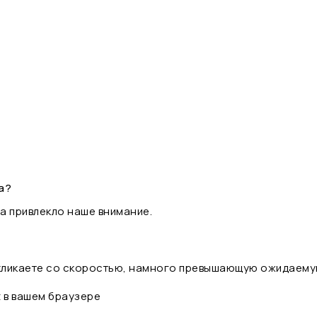
а?
а привлекло наше внимание.
 кликаете со скоростью, намного превышающую ожидаему
t в вашем браузере