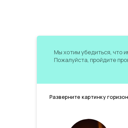
Мы хотим убедиться, что им
Пожалуйста, пройдите пров
Разверните картинку горизо