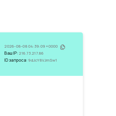
2026-08-08 04:39:09 +0000
Ваш IP:
216.73.217.86
ID запроса:
9dJcY8VJmSw1