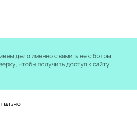
еем дело именно с вами, а не с ботом.
ерку, чтобы получить доступ к сайту.
нтально