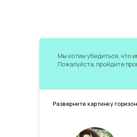
Мы хотим убедиться, что им
Пожалуйста, пройдите пров
Разверните картинку горизо