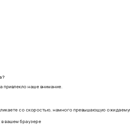
а?
а привлекло наше внимание.
 кликаете со скоростью, намного превышающую ожидаему
t в вашем браузере