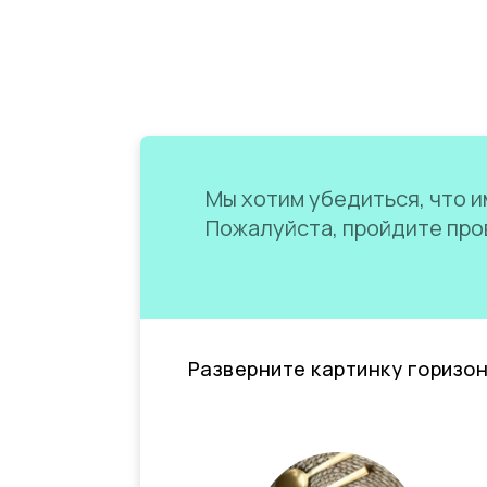
Мы хотим убедиться, что им
Пожалуйста, пройдите пров
Разверните картинку горизо