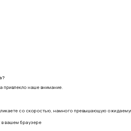
а?
а привлекло наше внимание.
 кликаете со скоростью, намного превышающую ожидаему
t в вашем браузере