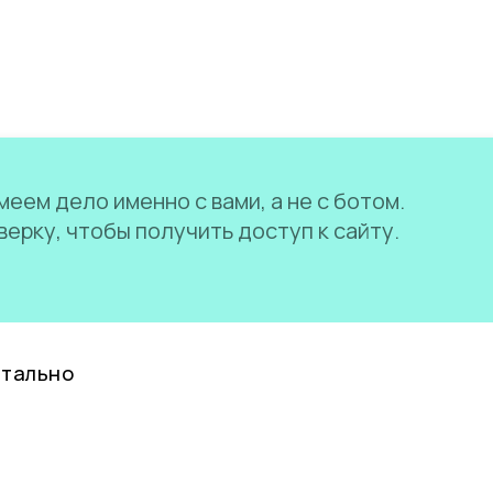
еем дело именно с вами, а не с ботом.
ерку, чтобы получить доступ к сайту.
нтально