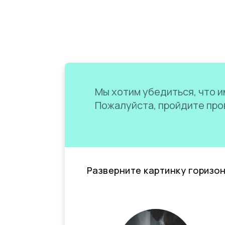
Мы хотим убедиться, что им
Пожалуйста, пройдите пров
Разверните картинку горизо