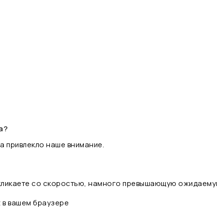
а?
а привлекло наше внимание.
 кликаете со скоростью, намного превышающую ожидаему
t в вашем браузере