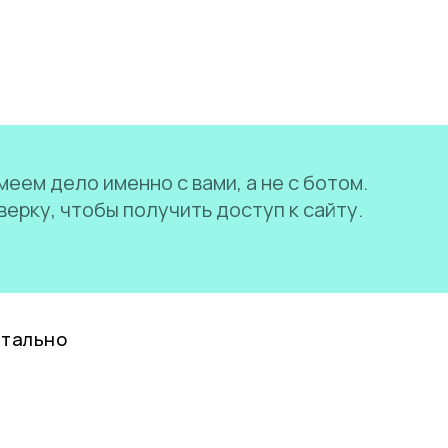
еем дело именно с вами, а не с ботом.
ерку, чтобы получить доступ к сайту.
нтально