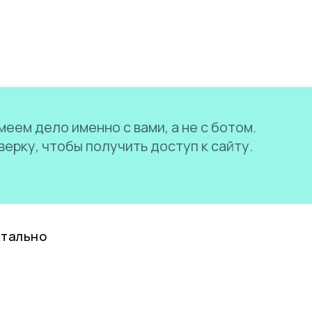
еем дело именно с вами, а не с ботом.
ерку, чтобы получить доступ к сайту.
нтально