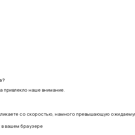
а?
а привлекло наше внимание.
 кликаете со скоростью, намного превышающую ожидаему
t в вашем браузере