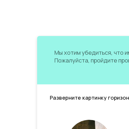
Мы хотим убедиться, что им
Пожалуйста, пройдите пров
Разверните картинку горизо