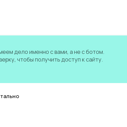
еем дело именно с вами, а не с ботом.
ерку, чтобы получить доступ к сайту.
нтально