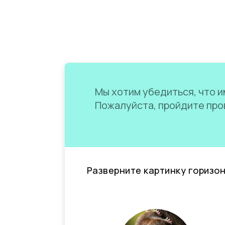
Мы хотим убедиться, что им
Пожалуйста, пройдите пров
Разверните картинку горизо