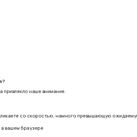
а?
а привлекло наше внимание.
 кликаете со скоростью, намного превышающую ожидаему
t в вашем браузере