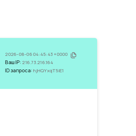
2026-08-06 04:45:43 +0000
Ваш IP:
216.73.216.164
ID запроса:
hjHQYxqT5iE1