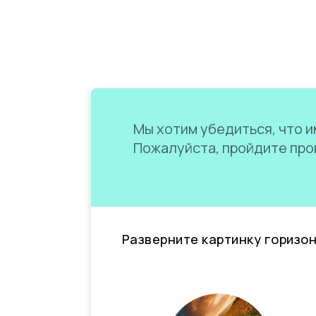
Мы хотим убедиться, что им
Пожалуйста, пройдите пров
Разверните картинку горизо