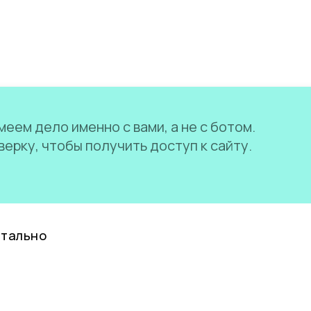
еем дело именно с вами, а не с ботом.
ерку, чтобы получить доступ к сайту.
нтально