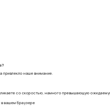
а?
а привлекло наше внимание.
 кликаете со скоростью, намного превышающую ожидаему
t в вашем браузере