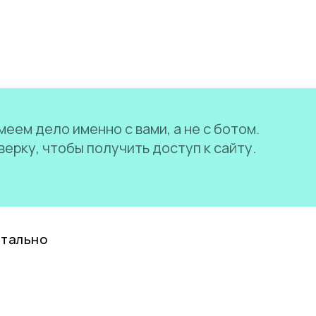
еем дело именно с вами, а не с ботом.
ерку, чтобы получить доступ к сайту.
нтально