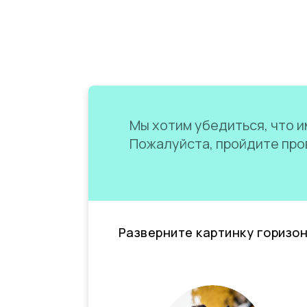
Мы хотим убедиться, что им
Пожалуйста, пройдите пров
Разверните картинку горизо