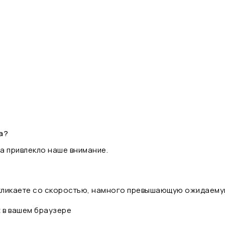
а?
а привлекло наше внимание.
 кликаете со скоростью, намного превышающую ожидаему
t в вашем браузере