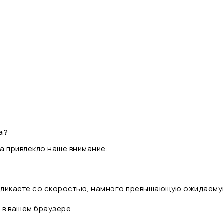
а?
а привлекло наше внимание.
 кликаете со скоростью, намного превышающую ожидаему
t в вашем браузере