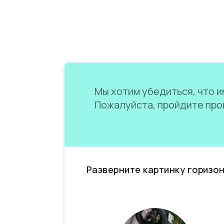
Мы хотим убедиться, что им
Пожалуйста, пройдите пров
Разверните картинку горизо