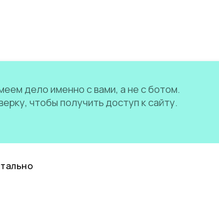
еем дело именно с вами, а не с ботом.
ерку, чтобы получить доступ к сайту.
нтально