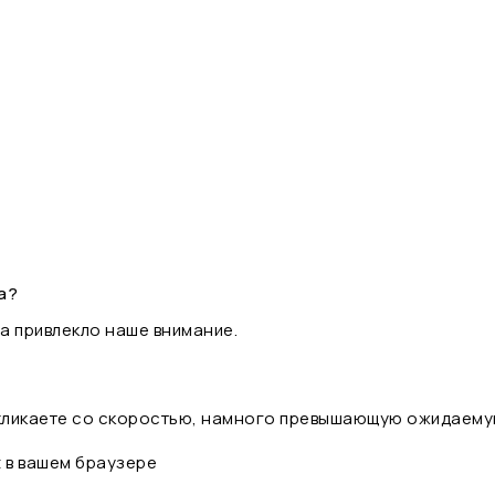
а?
а привлекло наше внимание.
 кликаете со скоростью, намного превышающую ожидаему
t в вашем браузере