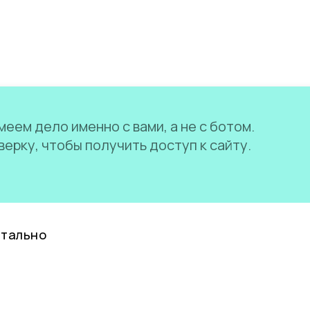
еем дело именно с вами, а не с ботом.
ерку, чтобы получить доступ к сайту.
нтально