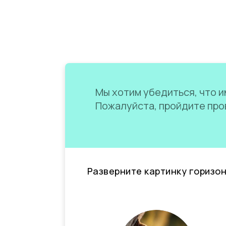
Мы хотим убедиться, что им
Пожалуйста, пройдите пров
Разверните картинку горизо