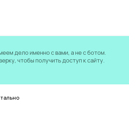
еем дело именно с вами, а не с ботом.
ерку, чтобы получить доступ к сайту.
нтально