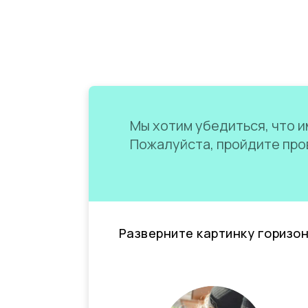
Мы хотим убедиться, что им
Пожалуйста, пройдите пров
Разверните картинку горизо