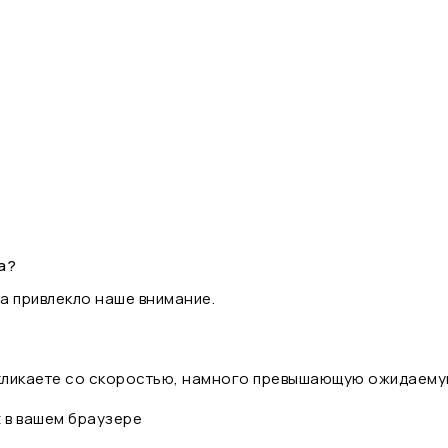
а?
а привлекло наше внимание.
 кликаете со скоростью, намного превышающую ожидаему
t в вашем браузере