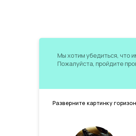
Мы хотим убедиться, что им
Пожалуйста, пройдите пров
Разверните картинку горизо