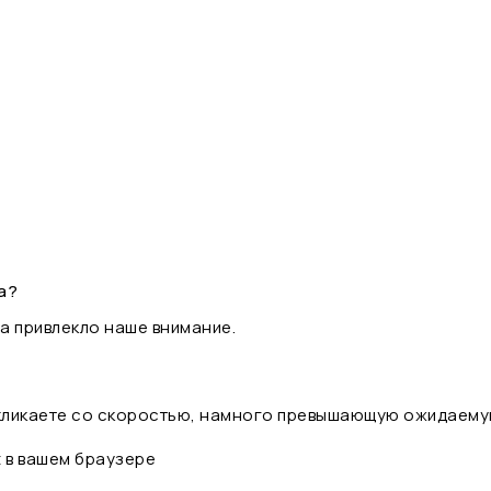
а?
а привлекло наше внимание.
 кликаете со скоростью, намного превышающую ожидаему
t в вашем браузере