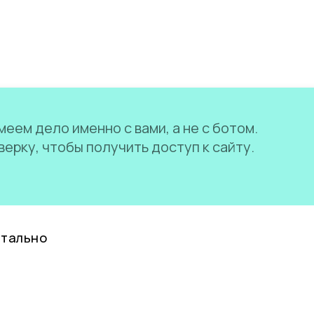
еем дело именно с вами, а не с ботом.
ерку, чтобы получить доступ к сайту.
нтально