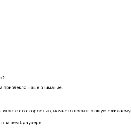
а?
а привлекло наше внимание.
 кликаете со скоростью, намного превышающую ожидаему
t в вашем браузере