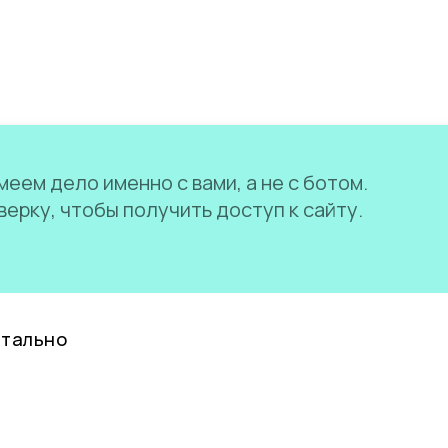
еем дело именно с вами, а не с ботом.
ерку, чтобы получить доступ к сайту.
нтально