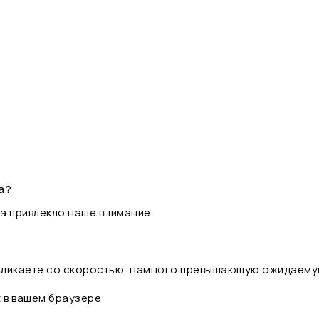
а?
а привлекло наше внимание.
 кликаете со скоростью, намного превышающую ожидаему
t в вашем браузере