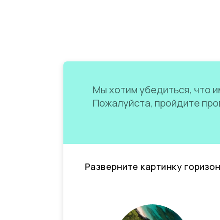
Мы хотим убедиться, что им
Пожалуйста, пройдите пров
Разверните картинку горизо