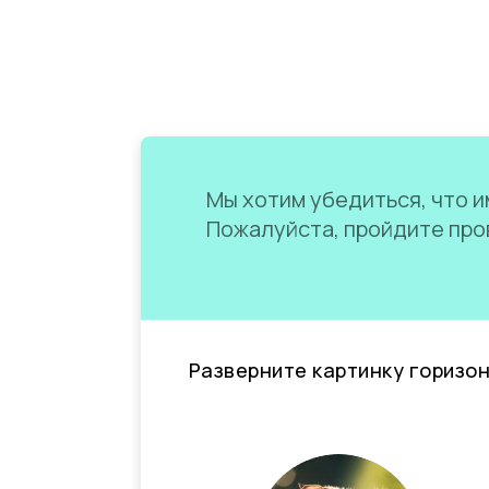
Мы хотим убедиться, что им
Пожалуйста, пройдите пров
Разверните картинку горизо