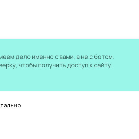
еем дело именно с вами, а не с ботом.
ерку, чтобы получить доступ к сайту.
нтально