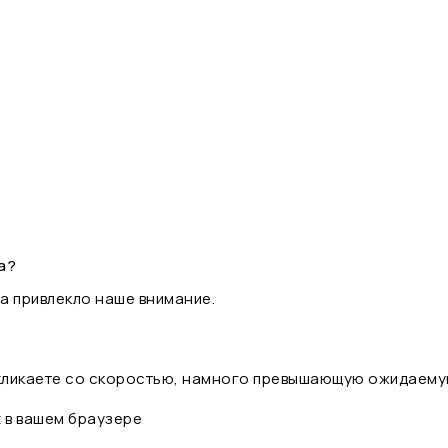
а?
а привлекло наше внимание.
 кликаете со скоростью, намного превышающую ожидаему
t в вашем браузере