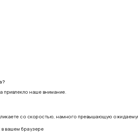
а?
а привлекло наше внимание.
 кликаете со скоростью, намного превышающую ожидаему
t в вашем браузере