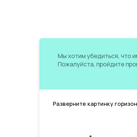
Мы хотим убедиться, что им
Пожалуйста, пройдите пров
Разверните картинку горизо