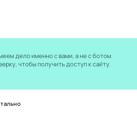
еем дело именно с вами, а не с ботом.
ерку, чтобы получить доступ к сайту.
нтально