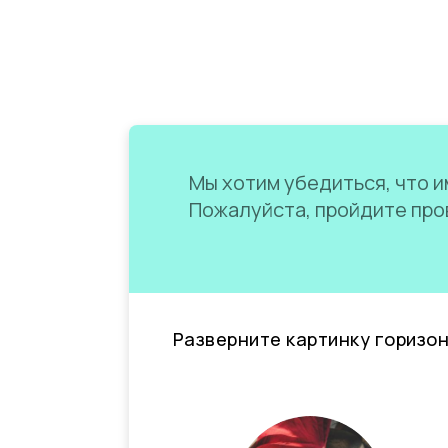
Мы хотим убедиться, что им
Пожалуйста, пройдите пров
Разверните картинку горизо