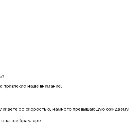
а?
а привлекло наше внимание.
 кликаете со скоростью, намного превышающую ожидаему
t в вашем браузере