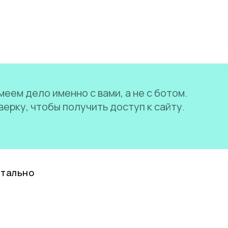
еем дело именно с вами, а не с ботом.
ерку, чтобы получить доступ к сайту.
нтально